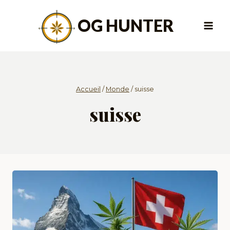
Aller
au
OG HUNTER
contenu
Accueil
/
Monde
/
suisse
suisse