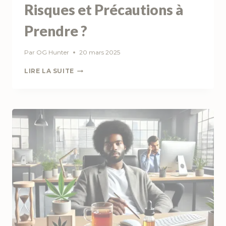
Risques et Précautions à
Prendre ?
Par
OG Hunter
20 mars 2025
CBD
LIRE LA SUITE
ET
GROSSESSE
:
QUELS
RISQUES
ET
PRÉCAUTIONS
À
PRENDRE
?