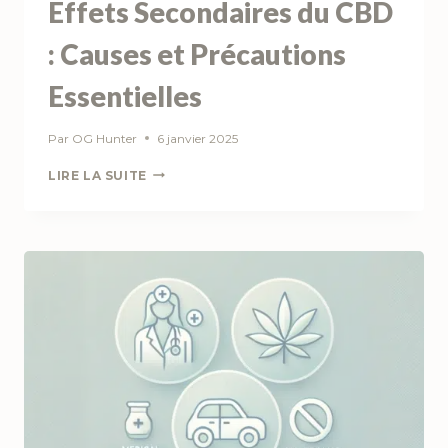
Effets Secondaires du CBD
: Causes et Précautions
Essentielles
Par
OG Hunter
6 janvier 2025
EFFETS
LIRE LA SUITE
SECONDAIRES
DU
CBD
:
CAUSES
ET
PRÉCAUTIONS
ESSENTIELLES