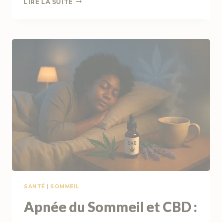
LIRE LA SUITE
ET
DOULEURS
MUSCULAIRES
:
SOULAGE
COURBATURES
ET
INFLAMMATIONS
NATURELLEMENT
SANTÉ
|
SOMMEIL
Apnée du Sommeil et CBD :