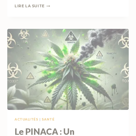
CBD
LIRE LA SUITE
ET
SCLÉROSE
EN
PLAQUES
:
UN
SOULAGEMENT
NATUREL
ACTUALITÉS
|
SANTÉ
Le PINACA : Un