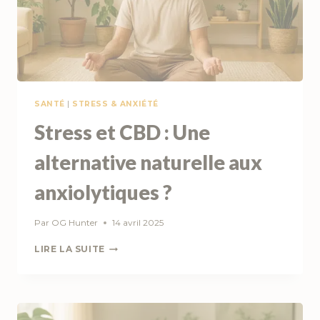
SANTÉ
|
STRESS & ANXIÉTÉ
Stress et CBD : Une
alternative naturelle aux
anxiolytiques ?
Par
OG Hunter
14 avril 2025
STRESS
LIRE LA SUITE
ET
CBD
:
UNE
ALTERNATIVE