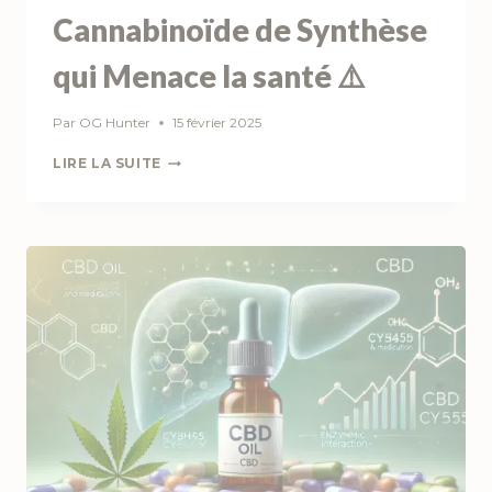
Cannabinoïde de Synthèse
qui Menace la santé ⚠️
Par
OG Hunter
15 février 2025
LE
LIRE LA SUITE
PINACA
:
UN
CANNABINOÏDE
DE
SYNTHÈSE
QUI
MENACE
LA
SANTÉ
⚠️