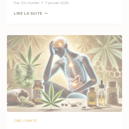
Par
OG Hunter
7 janvier 2025
MIGRAINES
LIRE LA SUITE
ET
CBD
:
PEUT-
IL
SOULAGER
LA
DOULEUR
?
CBD
|
SANTÉ