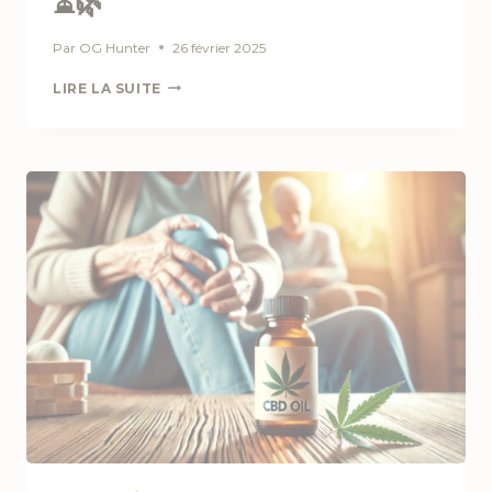
⏳🌿
Par
OG Hunter
26 février 2025
COMBIEN
LIRE LA SUITE
DE
TEMPS
DURENT
LES
EFFETS
DU
CBD
SELON
LE
MODE
DE
CONSOMMATION
?
⏳
🌿