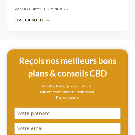
Par
OG Hunter
2 avril 2025
CBD
LIRE LA SUITE
POUR
LES
CHIENS
ET
CHATS
:
Reçois nos meilleurs bons
QUELS
BIENFAITS
ET
plans & conseils CBD
COMMENT
L’UTILISER
Articles, tests, guides, culture…
?
Directement dans ta boîte mail.
Pas de spam.