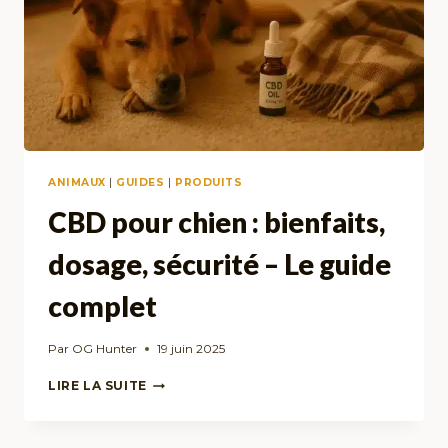
ANIMAUX
|
GUIDES
|
PRODUITS
CBD pour chien : bienfaits,
dosage, sécurité – Le guide
complet
Par
OG Hunter
19 juin 2025
CBD
LIRE LA SUITE
POUR
CHIEN
: