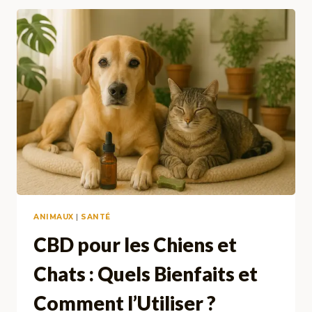
BIENFAITS,
DOSAGE,
SÉCURITÉ
–
LE
GUIDE
COMPLET
ANIMAUX
|
SANTÉ
CBD pour les Chiens et
Chats : Quels Bienfaits et
Comment l’Utiliser ?