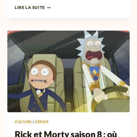
JACK
LIRE LA SUITE
HERER
–
LE
SOLDAT
DU
CHANVRE
CULTURE
|
SÉRIES
Rick et Morty saison 8 : où