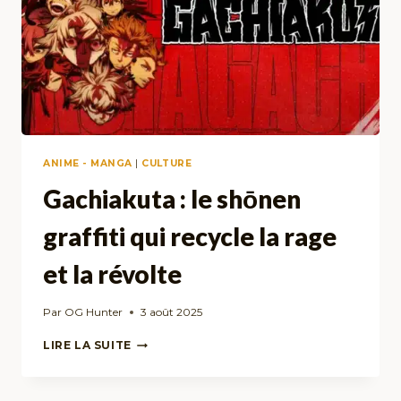
ANIME - MANGA
|
CULTURE
Gachiakuta : le shōnen
graffiti qui recycle la rage
et la révolte
Par
OG Hunter
3 août 2025
GACHIAKUTA
LIRE LA SUITE
:
LE
SHŌNEN