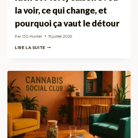
la voir, ce qui change, et
pourquoi ça vaut le détour
Par
OG Hunter
15 juillet 2025
RICK
LIRE LA SUITE
ET
MORTY
SAISON
8
:
OÙ
LA
VOIR,
CE
QUI
CHANGE,
ET
POURQUOI
ÇA
VAUT