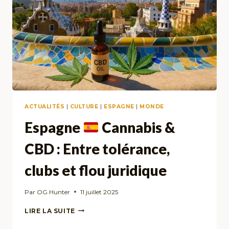
SAVOIR
ACTUALITÉS
|
CULTURE
|
ESPAGNE
|
MONDE
Espagne
Cannabis &
CBD : Entre tolérance,
clubs et flou juridique
Par
OG Hunter
11 juillet 2025
ESPAGNE
LIRE LA SUITE
CANNABIS