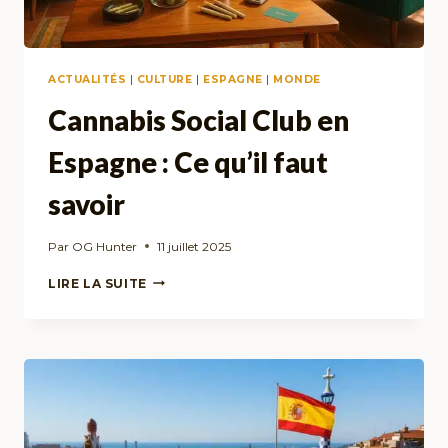
LE
DÉTOUR
ACTUALITÉS
|
CULTURE
|
ESPAGNE
|
MONDE
Cannabis Social Club en
Espagne : Ce qu’il faut
savoir
Par
OG Hunter
11 juillet 2025
CANNABIS
LIRE LA SUITE
SOCIAL
CLUB
EN
ESPAGNE
:
CE
QU’IL
FAUT