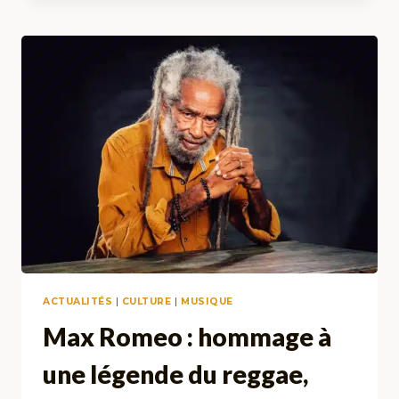
&
CBD
:
ENTRE
TOLÉRANCE,
CLUBS
ET
FLOU
JURIDIQUE
ACTUALITÉS
|
CULTURE
|
MUSIQUE
Max Romeo : hommage à
une légende du reggae,