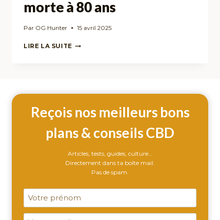
morte à 80 ans
Par
OG Hunter
15 avril 2025
MAX
LIRE LA SUITE
ROMEO
:
HOMMAGE
À
UNE
LÉGENDE
Reçois nos meilleurs bons
DU
REGGAE,
MORTE
plans & conseils CBD
À
80
Articles, tests, guides, culture…
ANS
Directement dans ta boîte mail.
Pas de spam.