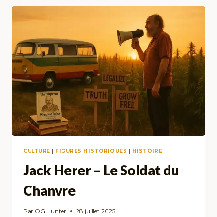
GRAFFITI
QUI
RECYCLE
LA
RAGE
ET
LA
RÉVOLTE
CULTURE
|
FIGURES HISTORIQUES
|
HISTOIRE
Jack Herer – Le Soldat du
Chanvre
Par
OG Hunter
28 juillet 2025