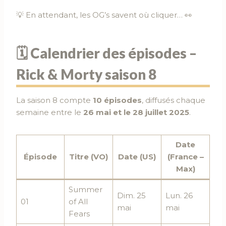
💡 En attendant, les OG’s savent où cliquer… 👀
🗓️ Calendrier des épisodes –
Rick & Morty saison 8
La saison 8 compte
10 épisodes
, diffusés chaque
semaine entre le
26 mai et le 28 juillet 2025
.
Date
Épisode
Titre (VO)
Date (US)
(France –
Max)
Summer
Dim. 25
Lun. 26
01
of All
mai
mai
Fears