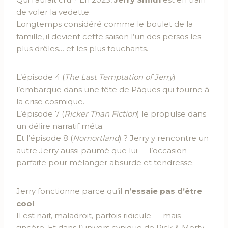
de voler la vedette.
Longtemps considéré comme le boulet de la
famille, il devient cette saison l’un des persos les
plus drôles… et les plus touchants.
L’épisode 4 (
The Last Temptation of Jerry
)
l’embarque dans une fête de Pâques qui tourne à
la crise cosmique.
L’épisode 7 (
Ricker Than Fiction
) le propulse dans
un délire narratif méta.
Et l’épisode 8 (
Nomortland
) ? Jerry y rencontre un
autre Jerry aussi paumé que lui — l’occasion
parfaite pour mélanger absurde et tendresse.
Jerry fonctionne parce qu’il
n’essaie pas d’être
cool
.
Il est naïf, maladroit, parfois ridicule — mais
sincère. Et dans l’univers cynique de Rick & Morty,