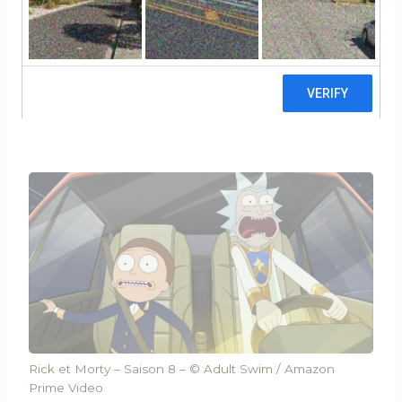
retour.
Nouvelle saison, nouvelles règles : fini les gros
arcs, place à de nouveaux trips
intergalactiques.
Mais est-ce que Rick & Morty a encore quelque
chose à dire en 2025 ?
Rick et Morty – Saison 8 – © Adult Swim / Amazon
Prime Video