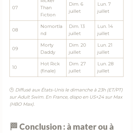
Ricker
Dim. 6
Lun. 7
07
Than
juillet
juillet
Fiction
Nomortla
Dim. 13
Lun. 14
08
nd
juillet
juillet
Morty
Dim. 20
Lun. 21
09
Daddy
juillet
juillet
Hot Rick
Dim. 27
Lun. 28
10
(finale)
juillet
juillet
🕒
Diffusé aux États-Unis le dimanche à 23h (ET/PT)
sur Adult Swim. En France, dispo en US+24 sur Max
(HBO Max).
🏁 Conclusion : à mater ou à