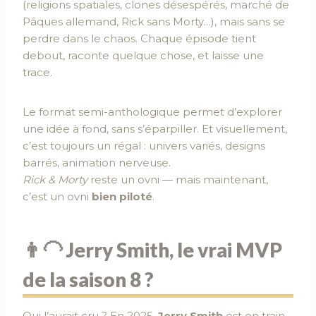
(religions spatiales, clones désespérés, marché de
Pâques allemand, Rick sans Morty…), mais sans se
perdre dans le chaos. Chaque épisode tient
debout, raconte quelque chose, et laisse une
trace.
Le format semi-anthologique permet d’explorer
une idée à fond, sans s’éparpiller. Et visuellement,
c’est toujours un régal : univers variés, designs
barrés, animation nerveuse.
Rick & Morty
reste un ovni — mais maintenant,
c’est un ovni
bien piloté
.
👨‍🦲 Jerry Smith, le vrai MVP
de la saison 8 ?
Qui l’aurait cru ? En 2025,
Jerry Smith
est en train