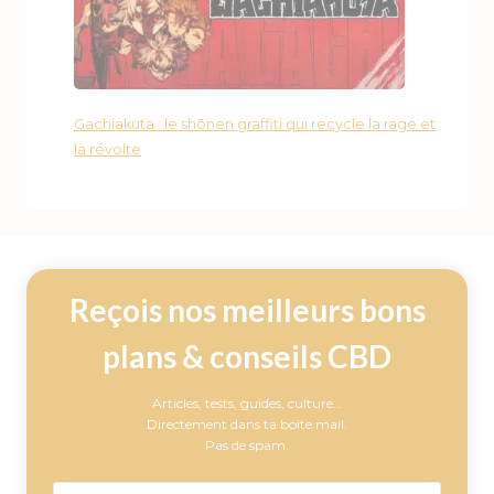
Gachiakuta : le shōnen graffiti qui recycle la rage et
la révolte
Reçois nos meilleurs bons
plans & conseils CBD
Articles, tests, guides, culture…
Directement dans ta boîte mail.
Pas de spam.