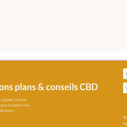
ons plans & conseils CBD
ts, guides, culture…
ans ta boîte mail.
 de spam.
V
V