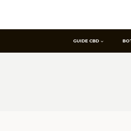
Aller
au
contenu
GUIDE CBD
BO