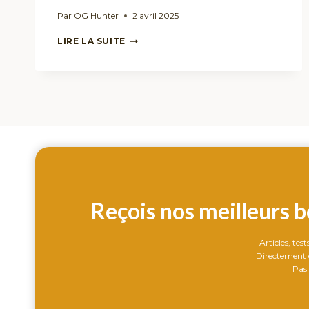
Par
OG Hunter
2 avril 2025
CBD
LIRE LA SUITE
POUR
LES
CHIENS
ET
CHATS
:
QUELS
BIENFAITS
ET
COMMENT
L’UTILISER
?
Reçois nos meilleurs b
Articles, tes
Directement d
Pas