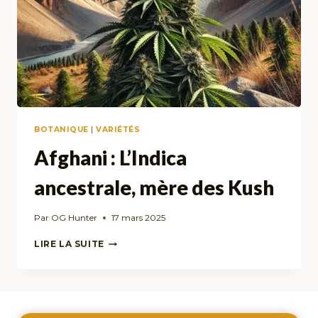
BOTANIQUE
|
VARIÉTÉS
Afghani : L’Indica
ancestrale, mère des Kush
Par
OG Hunter
17 mars 2025
AFGHANI
LIRE LA SUITE
:
L’INDICA
ANCESTRALE,
MÈRE
DES