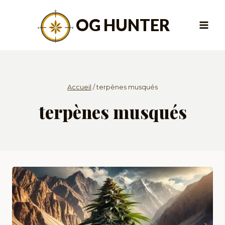
Aller
au
OG HUNTER
contenu
Accueil
/
terpènes musqués
terpènes musqués