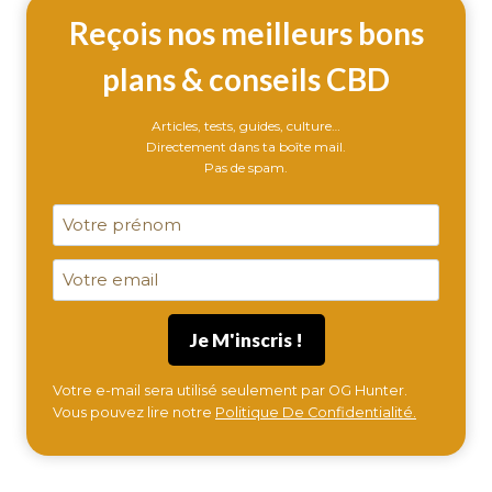
KUSH
Reçois nos meilleurs bons
plans & conseils CBD
Articles, tests, guides, culture…
Directement dans ta boîte mail.
Pas de spam.
Votre e-mail sera utilisé seulement par OG Hunter.
Vous pouvez lire notre
Politique De Confidentialité.