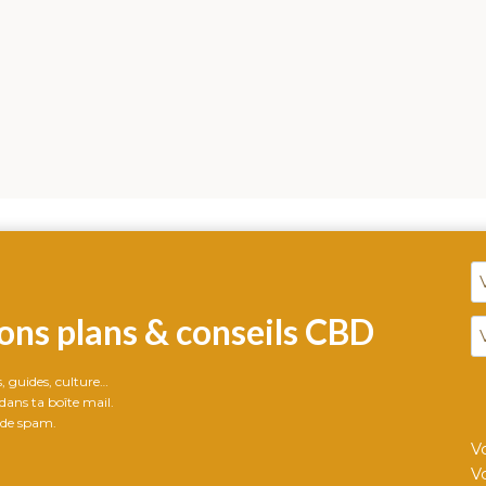
ons plans & conseils CBD
ts, guides, culture…
ans ta boîte mail.
 de spam.
V
V