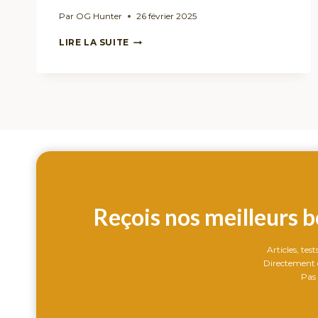
Par
OG Hunter
26 février 2025
CBD
LIRE LA SUITE
ET
ALCOOL
:
PEUT-
ON
LES
MÉLANGER
SANS
DANGER
?
Reçois nos meilleurs b
Articles, tes
Directement d
Pas