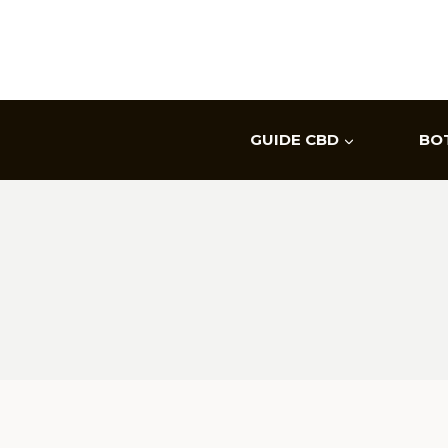
Aller
au
contenu
GUIDE CBD
BO