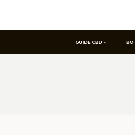
Aller
au
contenu
GUIDE CBD
BO