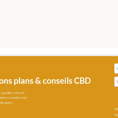
ons plans & conseils CBD
ts, guides, culture…
ans ta boîte mail.
 de spam.
V
V