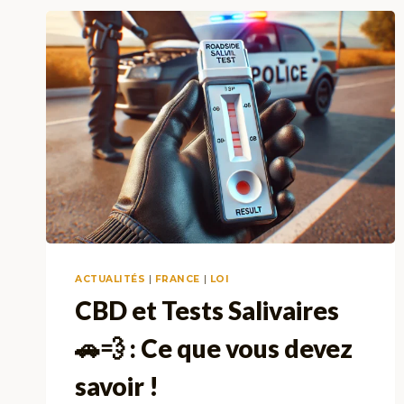
ACTUALITÉS
|
FRANCE
|
LOI
CBD et Tests Salivaires
🚗💨 : Ce que vous devez
savoir !