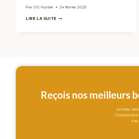
Par
OG Hunter
24 février 2025
CBD
LIRE LA SUITE
ET
TESTS
SALIVAIRES
🚗
💨
:
CE
QUE
VOUS
DEVEZ
SAVOIR
!
Reçois nos meilleurs b
Articles, tes
Directement d
Pas