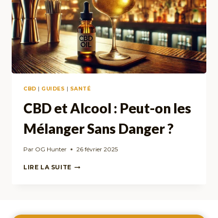
CBD
|
GUIDES
|
SANTÉ
CBD et Alcool : Peut-on les
Mélanger Sans Danger ?
Par
OG Hunter
26 février 2025
CBD
LIRE LA SUITE
ET
ALCOOL
:
PEUT-
ON