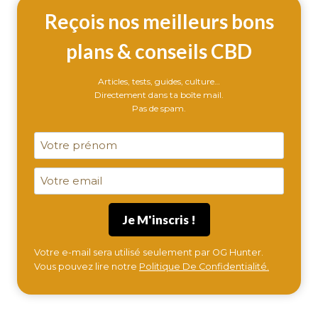
COMPLET
Reçois nos meilleurs bons
plans & conseils CBD
Articles, tests, guides, culture…
Directement dans ta boîte mail.
Pas de spam.
Votre e-mail sera utilisé seulement par OG Hunter.
Vous pouvez lire notre
Politique De Confidentialité.