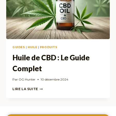
GUIDES
|
HUILE
|
PRODUITS
Huile de CBD : Le Guide
Complet
Par
OG Hunter
10 décembre 2024
HUILE
LIRE LA SUITE
DE
CBD
:
LE
GUIDE