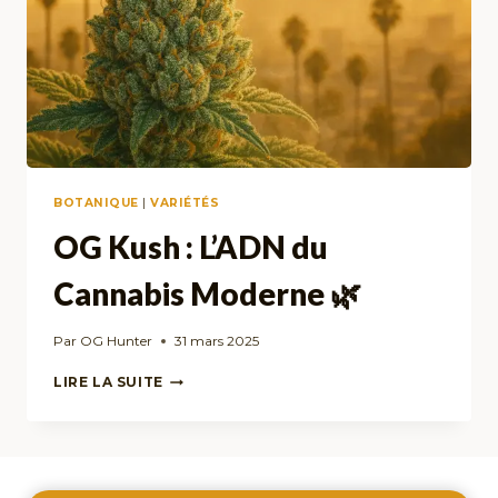
BOTANIQUE
|
VARIÉTÉS
OG Kush : L’ADN du
Cannabis Moderne 🌿
Par
OG Hunter
31 mars 2025
OG
LIRE LA SUITE
KUSH
:
L’ADN
DU
CANNABIS