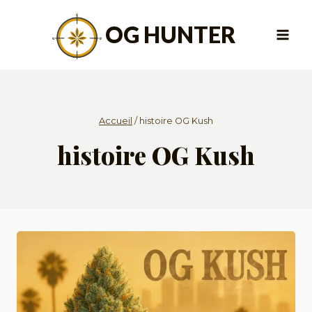
Aller
au
OG HUNTER
contenu
Accueil
/
histoire OG Kush
histoire OG Kush