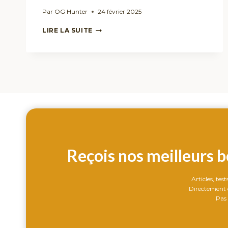
Par
OG Hunter
24 février 2025
🌿
LIRE LA SUITE
CBD
BIO
:
POURQUOI
CHOISIR
DES
PRODUITS
BIOLOGIQUES
?
Reçois nos meilleurs b
Articles, tes
Directement d
Pas