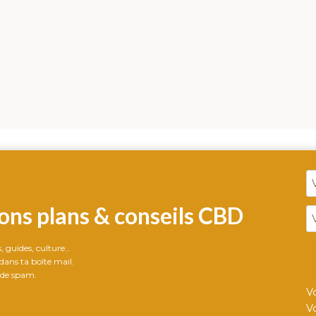
ons plans & conseils CBD
ts, guides, culture…
ans ta boîte mail.
 de spam.
V
V