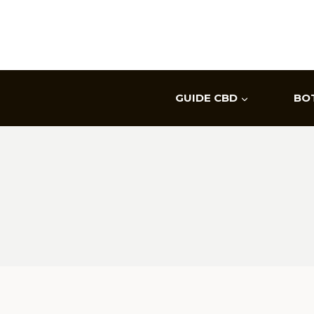
Aller
au
contenu
GUIDE CBD
BO