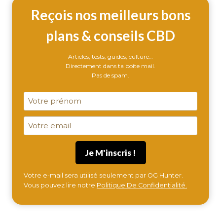
KUSH
Reçois nos meilleurs bons
plans & conseils CBD
Articles, tests, guides, culture…
Directement dans ta boîte mail.
Pas de spam.
Votre e-mail sera utilisé seulement par OG Hunter.
Vous pouvez lire notre
Politique De Confidentialité.