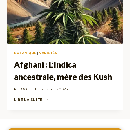
BOTANIQUE
|
VARIÉTÉS
Afghani : L’Indica
ancestrale, mère des Kush
Par
OG Hunter
17 mars 2025
AFGHANI
LIRE LA SUITE
:
L’INDICA
ANCESTRALE,
MÈRE
DES