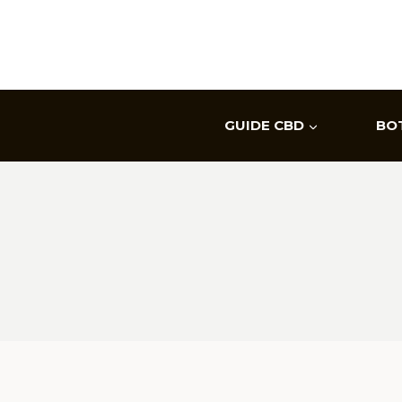
Aller
au
contenu
GUIDE CBD
BO