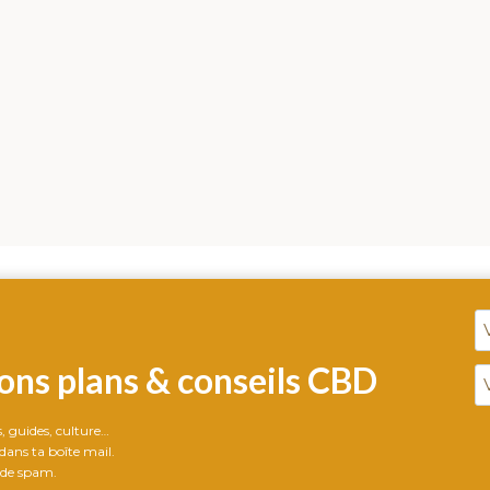
ons plans & conseils CBD
ts, guides, culture…
ans ta boîte mail.
 de spam.