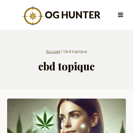
Aller
au
OG HUNTER
contenu
Accueil
/
cbd topique
cbd topique