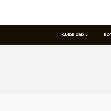
Aller
au
contenu
GUIDE CBD
BO