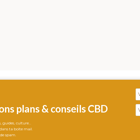
ons plans & conseils CBD
ts, guides, culture…
ans ta boîte mail.
 de spam.