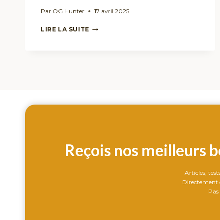
Par
OG Hunter
17 avril 2025
L’HISTOIRE
LIRE LA SUITE
DU
CANNABIS
:
DES
ORIGINES
À
AUJOURD’HUI
Reçois nos meilleurs b
Articles, tes
Directement d
Pas