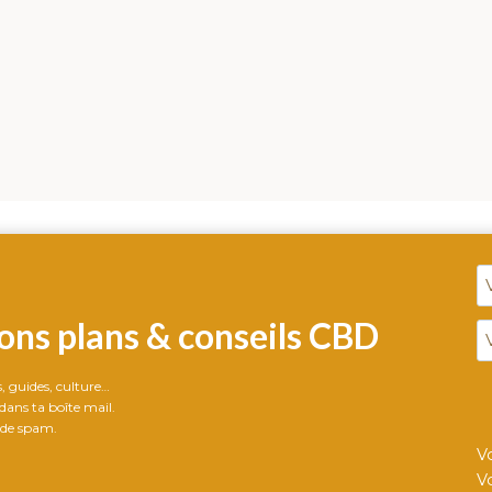
ons plans & conseils CBD
ts, guides, culture…
ans ta boîte mail.
 de spam.
V
V