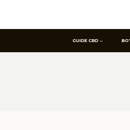
Aller
au
contenu
GUIDE CBD
BO