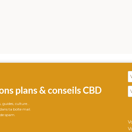
ons plans & conseils CBD
ts, guides, culture…
ans ta boîte mail.
 de spam.
V
V