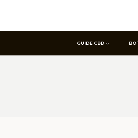
Aller
au
contenu
GUIDE CBD
BO