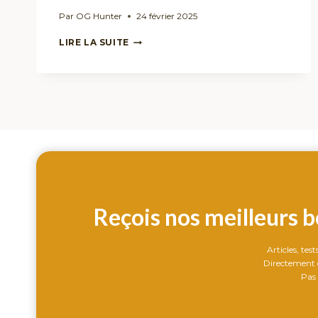
Par
OG Hunter
24 février 2025
🌿
LIRE LA SUITE
CBD
BIO
:
POURQUOI
CHOISIR
DES
PRODUITS
BIOLOGIQUES
?
Reçois nos meilleurs b
Articles, tes
Directement d
Pas