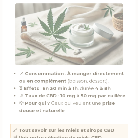
📌
Consommation
:
À manger directement
ou en complément
(boisson, dessert).
⏳
Effets
:
En 30 min à 1h
, durée
4 à 8h
.
🔬
Taux de CBD
:
10 mg à 50 mg par cuillère
.
💡
Pour qui ?
Ceux qui veulent une
prise
douce et naturelle
.
🔗
Tout savoir sur les miels et sirops CBD
🛒
Voir notre sélection de miels CBD