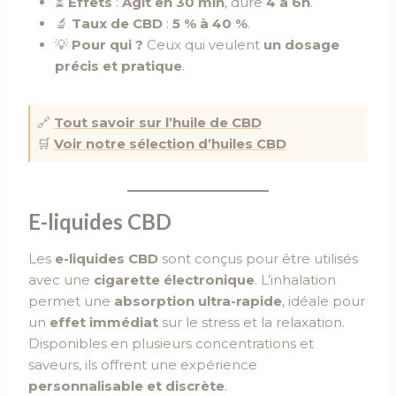
⏳
Effets
:
Agit en 30 min
, dure
4 à 6h
.
🔬
Taux de CBD
:
5 % à 40 %
.
💡
Pour qui ?
Ceux qui veulent
un dosage
précis et pratique
.
🔗
Tout savoir sur l’huile de CBD
🛒
Voir notre sélection d’huiles CBD
E-liquides CBD
Les
e-liquides CBD
sont conçus pour être utilisés
avec une
cigarette électronique
. L’inhalation
permet une
absorption ultra-rapide
, idéale pour
un
effet immédiat
sur le stress et la relaxation.
Disponibles en plusieurs concentrations et
saveurs, ils offrent une expérience
personnalisable et discrète
.