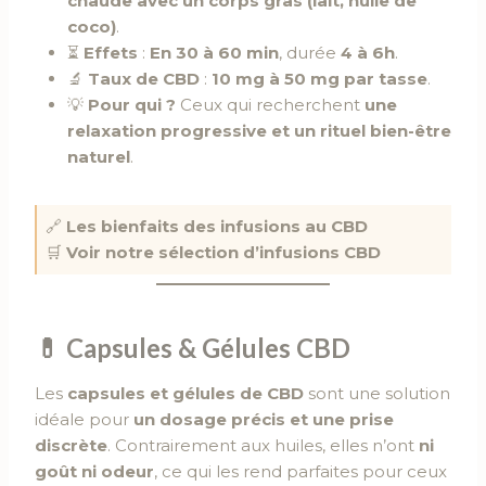
chaude avec un corps gras (lait, huile de
coco)
.
⏳
Effets
:
En 30 à 60 min
, durée
4 à 6h
.
🔬
Taux de CBD
:
10 mg à 50 mg par tasse
.
💡
Pour qui ?
Ceux qui recherchent
une
relaxation progressive et un rituel bien-être
naturel
.
🔗
Les bienfaits des infusions au CBD
🛒
Voir notre sélection d’infusions CBD
💊
Capsules & Gélules CBD
Les
capsules et gélules de CBD
sont une solution
idéale pour
un dosage précis et une prise
discrète
. Contrairement aux huiles, elles n’ont
ni
goût ni odeur
, ce qui les rend parfaites pour ceux