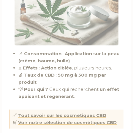
📌
Consommation
:
Application sur la peau
(crème, baume, huile)
.
⏳
Effets
:
Action ciblée
, plusieurs heures.
🔬
Taux de CBD
:
50 mg à 500 mg par
produit
.
💡
Pour qui ?
Ceux qui recherchent
un effet
apaisant et régénérant
.
🔗
Tout savoir sur les cosmétiques CBD
🛒
Voir notre sélection de cosmétiques CBD