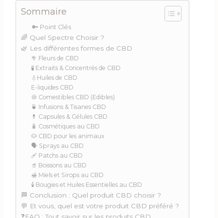
Sommaire
🔑 Point Clés
🌈 Quel Spectre Choisir ?
🌿 Les différentes formes de CBD
🥦 Fleurs de CBD
🧪 Extraits & Concentrés de CBD
💧Huiles de CBD
E-liquides CBD
🍪 Comestibles CBD (Edibles)
🍵 Infusions & Tisanes CBD
💊 Capsules & Gélules CBD
🧴 Cosmétiques au CBD
🐶 CBD pour les animaux
🗣 Sprays au CBD
🩹 Patchs au CBD
🥤 Boissons au CBD
🍯 Miels et Sirops au CBD
🕯 Bougies et Huiles Essentielles au CBD
🏁 Conclusion : Quel produit CBD choisir ?
💬 Et vous, quel est votre produit CBD préféré ?
❓FAQ : Tout savoir sur les produits CBD