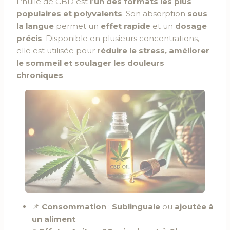
L’huile de CBD est
l’un des formats les plus
populaires et polyvalents
. Son absorption
sous
la langue
permet un
effet rapide
et un
dosage
précis
. Disponible en plusieurs concentrations,
elle est utilisée pour
réduire le stress, améliorer
le sommeil et soulager les douleurs
chroniques
.
📌
Consommation
:
Sublinguale
ou
ajoutée à
un aliment
.