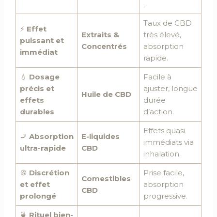
.
Taux de CBD
⚡
Effet
Extraits &
très élevé,
puissant et
Concentrés
absorption
immédiat
rapide.
💧
Dosage
Facile à
précis et
ajuster, longue
Huile de CBD
effets
durée
durables
d’action.
Effets quasi
🚬
Absorption
E-liquides
immédiats via
ultra-rapide
CBD
inhalation.
🍪
Discrétion
Prise facile,
Comestibles
et effet
absorption
CBD
prolongé
progressive.
🍵
Rituel bien-