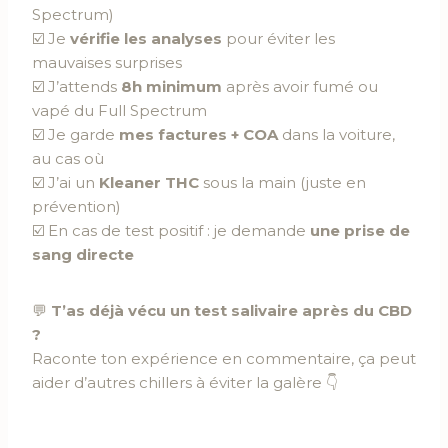
Spectrum)
☑️ Je
vérifie les analyses
pour éviter les
mauvaises surprises
☑️ J’attends
8h minimum
après avoir fumé ou
vapé du Full Spectrum
☑️ Je garde
mes factures + COA
dans la voiture,
au cas où
☑️ J’ai un
Kleaner THC
sous la main (juste en
prévention)
☑️ En cas de test positif : je demande
une prise de
sang directe
💬
T’as déjà vécu un test salivaire après du CBD
?
Raconte ton expérience en commentaire, ça peut
aider d’autres chillers à éviter la galère 👇