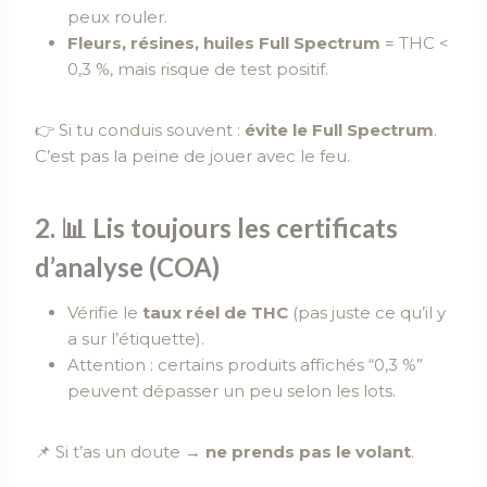
peux rouler.
Fleurs, résines, huiles Full Spectrum
= THC <
0,3 %, mais risque de test positif.
👉 Si tu conduis souvent :
évite le Full Spectrum
.
C’est pas la peine de jouer avec le feu.
2. 📊 Lis toujours les certificats
d’analyse (COA)
Vérifie le
taux réel de THC
(pas juste ce qu’il y
a sur l’étiquette).
Attention : certains produits affichés “0,3 %”
peuvent dépasser un peu selon les lots.
📌 Si t’as un doute →
ne prends pas le volant
.