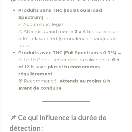
Produits sans THC (Isolat ou Broad
Spectrum)
→
✅ Aucun souci légal
⚠️ Attends quand même
2 à 4 h
si tu sens un
effet relaxant fort (somnolence, manque de
focus).
Produits avec THC (Full Spectrum < 0,3%)
→
⚠️ Le THC peut rester dans ta salive entre
6 h
et 12 h
, voire
plus si tu consommes
régulièrement
.
🧭 Recommandé :
attends au moins 8 h
avant de conduire
.
📌 Ce qui influence la durée de
détection :