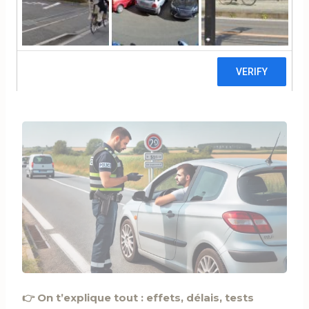
consommé du CBD ?
Spoiler : le THC peut ruiner ton permis, même
si t’as rien fumé d’illégal.
⏱ Temps de lecture : 8 minutes
👉 On t’explique tout : effets, délais, tests