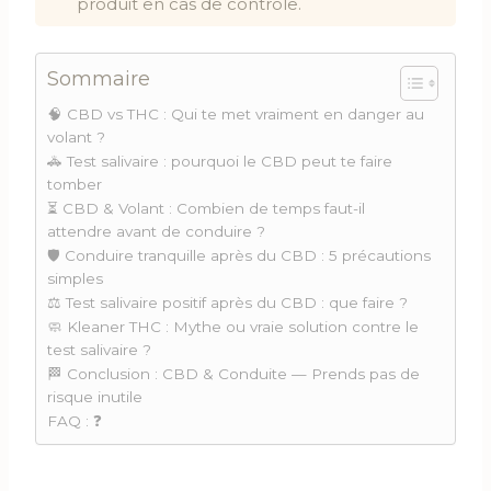
produit en cas de contrôle.
Sommaire
🧠 CBD vs THC : Qui te met vraiment en danger au
volant ?
🚓 Test salivaire : pourquoi le CBD peut te faire
tomber
⏳ CBD & Volant : Combien de temps faut-il
attendre avant de conduire ?
🛡️ Conduire tranquille après du CBD : 5 précautions
simples
⚖️ Test salivaire positif après du CBD : que faire ?
🧼 Kleaner THC : Mythe ou vraie solution contre le
test salivaire ?
🏁 Conclusion : CBD & Conduite — Prends pas de
risque inutile
FAQ : ❓