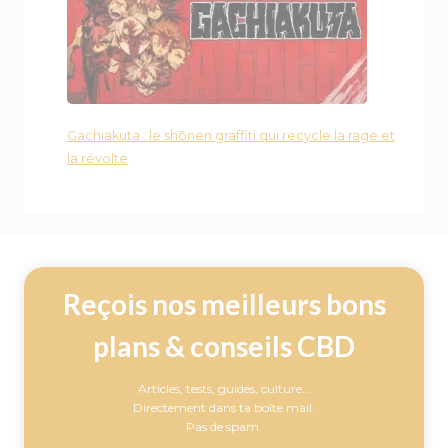
Gachiakuta : le shōnen graffiti qui recycle la rage et
la révolte
Reçois nos meilleurs bons
plans & conseils CBD
Articles, tests, guides, culture…
Directement dans ta boîte mail.
Pas de spam.