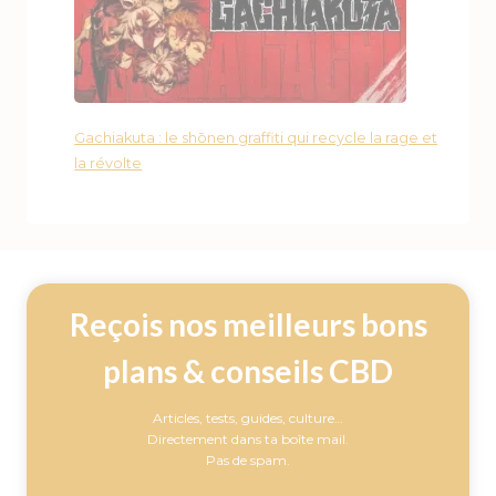
Gachiakuta : le shōnen graffiti qui recycle la rage et
la révolte
Reçois nos meilleurs bons
plans & conseils CBD
Articles, tests, guides, culture…
Directement dans ta boîte mail.
Pas de spam.