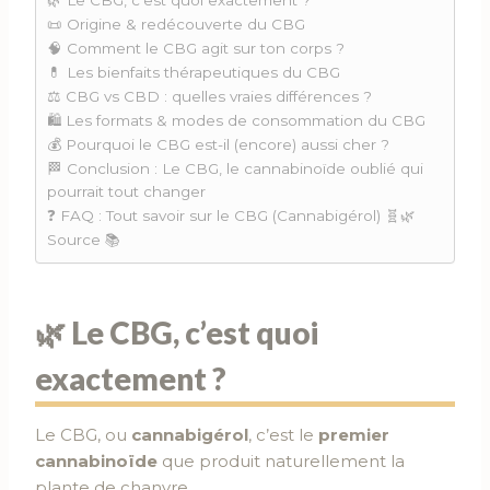
🌿 Le CBG, c’est quoi exactement ?
📜 Origine & redécouverte du CBG
🧠 Comment le CBG agit sur ton corps ?
💊 Les bienfaits thérapeutiques du CBG
⚖️ CBG vs CBD : quelles vraies différences ?
🛍️ Les formats & modes de consommation du CBG
💰 Pourquoi le CBG est-il (encore) aussi cher ?
🏁 Conclusion : Le CBG, le cannabinoïde oublié qui
pourrait tout changer
❓ FAQ : Tout savoir sur le CBG (Cannabigérol) 🧬🌿
Source 📚
🌿 Le CBG, c’est quoi
exactement ?
Le CBG, ou
cannabigérol
, c’est le
premier
cannabinoïde
que produit naturellement la
plante de chanvre.